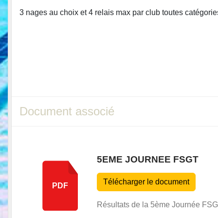
3 nages au choix et 4 relais max par club toutes catégori
Document associé
5EME JOURNEE FSGT
Télécharger le document
PDF
Résultats de la 5ème Journée FSGT