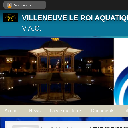
Panneau de gestion des cookies
Se connecter
VILLENEUVE LE ROI AQUATI
V.A.C.
Accueil
News
La vie du club
Documents
In