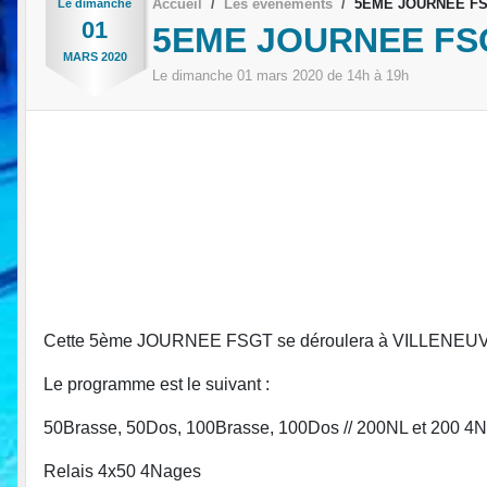
Accueil
Les évènements
5EME JOURNEE F
Le
dimanche
01
5EME JOURNEE FS
MARS
2020
Le
dimanche
01
mars
2020
de 14h à 19h
Cette 5ème JOURNEE FSGT se déroulera à VILLENEUVE
Le programme est le suivant :
50Brasse, 50Dos, 100Brasse, 100Dos // 200NL et 200 4
Relais 4x50 4Nages