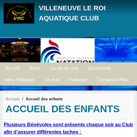
Panneau de gestion des cookies
VILLENEUVE LE ROI
AQUATIQUE CLUB
Accueil
News
La vie du club
Documents
Infos Pratiques
Le club
Participer
Contact et Plan
Accueil
Accueil des enfants
ACCUEIL DES ENFANTS
Plusieurs Bénévoles sont présents chaque soir au Club
afin d'assurer différentes taches :