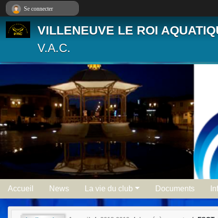
Panneau de gestion des cookies
Se connecter
VILLENEUVE LE ROI AQUATI
V.A.C.
Accueil
News
La vie du club
Documents
In