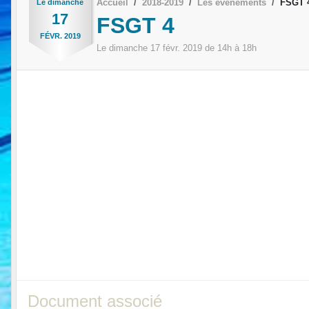
Accueil
2018-2019
Les évènements
FSGT 
Le
dimanche
17
FSGT 4
FÉVR.
2019
Le
dimanche
17
févr.
2019
de 14h à 18h
Document associé