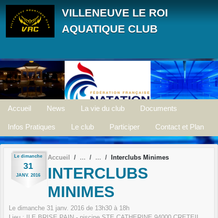
Panneau de gestion des cookies
VILLENEUVE LE ROI
AQUATIQUE CLUB
Accueil
News
La vie du club
Documents
Infos Pratiques
Le club
Participer
Contact et Plan
Le
dimanche
Accueil
Interclubs Minimes
31
INTERCLUBS
JANV.
2016
MINIMES
Le
dimanche
31
janv.
2016
de 13h30 à 18h
Lieu :
ILE BRISE PAIN - piscine STE CATHERINE
94000
CRETEIL