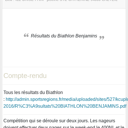
Résultats du Biathlon Benjamins
Compte-rendu
Tous les résultats du Biathlon
:
http://admin.sportsregions.fr/media/uploaded/sites/527/kc
2016/R%C3%A9sultats%20BIATHLON%20BENJAMINS.pdf
Compétition qui se déroule sur deux jours. Les nageurs
doivent effectuer deux nages sur le week-end le 400NL et le