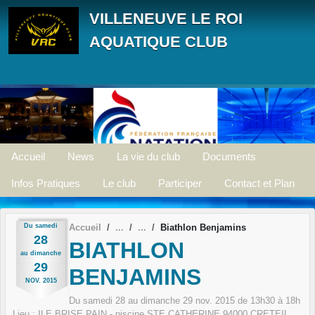
Panneau de gestion des cookies
VILLENEUVE LE ROI
AQUATIQUE CLUB
Accueil
News
La vie du club
Documents
Infos Pratiques
Le club
Participer
Contact et Plan
Du
samedi
Accueil
Biathlon Benjamins
28
BIATHLON
au
dimanche
29
BENJAMINS
NOV.
2015
Du
samedi
28
au
dimanche
29
nov.
2015
de 13h30 à 18h
Lieu :
ILE BRISE PAIN - piscine STE CATHERINE
94000
CRETEIL