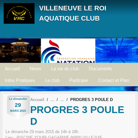
Panneau de gestion des cookies
VILLENEUVE LE ROI
AQUATIQUE CLUB
Accueil
News
La vie du club
Documents
Infos Pratiques
Le club
Participer
Contact et Plan
Le
dimanche
Accueil
PROGRES 3 POULE D
29
PROGRES 3 POULE
MARS
2015
D
Le
dimanche
29
mars
2015
de 14h à 18h
Lieu :
PISCINE YOURI GAGARINE
94800
VILLEJUIF