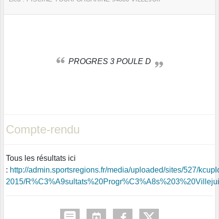
PROGRES 3 POULE D
Compte-rendu
Tous les résultats ici
:
http://admin.sportsregions.fr/media/uploaded/sites/527/kc
2015/R%C3%A9sultats%20Progr%C3%A8s%203%20Villejuif