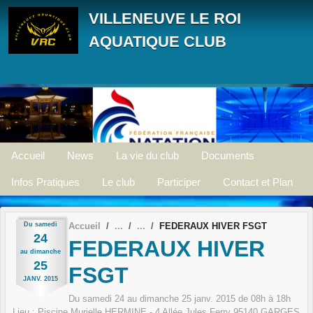
Panneau de gestion des cookies
VILLENEUVE LE ROI
AQUATIQUE CLUB
Accueil
News
La vie du club
Documents
Infos Pratiques
Le club
Participer
Contact et Plan
Du
samedi
Accueil
FEDERAUX HIVER FSGT
24
FEDERAUX HIVER
au
dimanche
25
FSGT
JANV.
2015
Du
samedi
24
au
dimanche
25
janv.
2015
de 08h à 18h
Lieu :
Piscine Murielle HERMINE - 4 Allée Jules Ferry
95140
GARGES